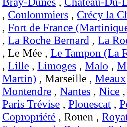
Bray-Dunes
,
Chateau-Du-L
,
Coulommiers
,
Crécy la C
,
Fort de France (Martiniqu
,
La Roche Bernard
,
La Ro
, Le Mée ,
Le Tampon (La 
,
Lille
,
Limoges
,
Malo
,
Ma
Martin)
, Marseille ,
Meaux
Montendre
,
Nantes
,
Nice
Paris Trévise
,
Plouescat
,
P
Copropriété
, Rouen ,
Roya