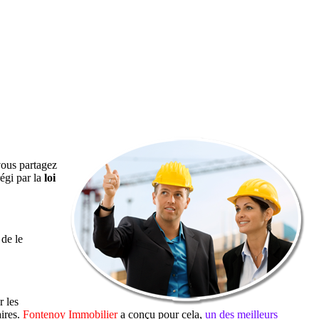
vous partagez
égi par la
loi
de le
 les
aires.
Fontenoy Immobilier
a conçu pour cela,
un des meilleurs