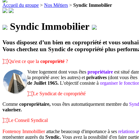
Accueil du groupe
>
Nos Métiers
>
Syndic Immobilier
Syndic Immobilier
Vous disposez d’un bien en
copropriété
et vous souhai
Vous cherchez un
Syndic de copropriété
plus performa
Qu'est ce que la
copropriété
?
Votre logement dont vous êtes
propriétaire
est situé da
la propriété avec les autres) et
privatives
(dont vous êtes p
de Juillet 1965.
L'objectif consiste à
organiser le foncti
Le Syndicat de copropriété
Comme
copropriétaire,
vous êtes automatiquement membre du
Syndi
valoriser.
Le Conseil Syndical
Fontenoy Immobillier
attache beaucoup d'importance à ses
relations a
représenter auprès du
Syndic.
Vous avez la possibilité d'en faire part