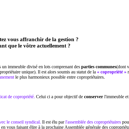
tez vous affranchir de la gestion ?
nt que le vôtre actuellement ?
ns un immeuble divisé en lots comprenant des
parties communes
(dont 
ropriétaire unique). Il est alors soumis au statut de la
« copropriété »
r
onnement
le plus harmonieux possible entre copropriétaires.
cat de copropriété.
Celui ci a pour objectif de
conserver
l'immeuble et 
vec le conseil syndical.
Il est élu par
l'assemblée des copropriétaires
pour
ie en vous faisant élire à la prochaine Assemblée générale des copropriét