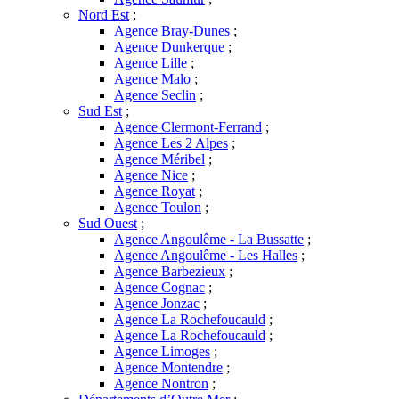
Nord Est
;
Agence Bray-Dunes
;
Agence Dunkerque
;
Agence Lille
;
Agence Malo
;
Agence Seclin
;
Sud Est
;
Agence Clermont-Ferrand
;
Agence Les 2 Alpes
;
Agence Méribel
;
Agence Nice
;
Agence Royat
;
Agence Toulon
;
Sud Ouest
;
Agence Angoulême - La Bussatte
;
Agence Angoulême - Les Halles
;
Agence Barbezieux
;
Agence Cognac
;
Agence Jonzac
;
Agence La Rochefoucauld
;
Agence La Rochefoucauld
;
Agence Limoges
;
Agence Montendre
;
Agence Nontron
;