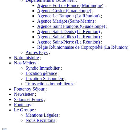
Départements d’Outre Mer
;
Agence Fort de France (Martinique)
;
Agence Gosier (Guadeloupe)
;
Agence Le Tampon (La Réunion)
;
Agence Marigot (Saint-Martin)
;
Agence Saint François (Guadeloupe)
;
Agence Saint-Denis (La Réunion)
;
Agence Saint-Gilles (La Réunion)
;
Agence Saint-Pierre (La Réunion)
;
Régie Réunionnaise de Copropriété (La Réunion)
Autres Pays
;
Notre histoire
;
Nos Métiers
;
Syndic Immobilier
;
Location gérance
;
Location Saisonnière
;
Transactions immobilières
;
Fontenoy Séjour
;
Newsletter
;
Salons et Foires
;
Fontenoy
;
Le Groupe
;
Mentions Légales
;
Nous Recrutons
;