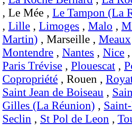
, Le Mée ,
Le Tampon (La 
,
Lille
,
Limoges
,
Malo
,
Ma
Martin)
, Marseille ,
Meaux
Montendre
,
Nantes
,
Nice
Paris Trévise
,
Plouescat
,
P
Copropriété
, Rouen ,
Roya
Saint Jean de Boiseau
,
Sai
Gilles (La Réunion)
,
Saint
Seclin
,
St Pol de Leon
,
To