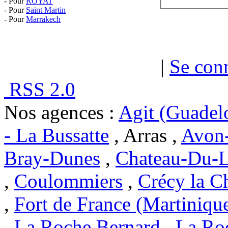
- Pour
ROYAT
- Pour
Saint Martin
- Pour
Marrakech
|
Se con
RSS 2.0
Nos agences :
Agit (Guadel
- La Bussatte
, Arras ,
Avon-
Bray-Dunes
,
Chateau-Du-L
,
Coulommiers
,
Crécy la C
,
Fort de France (Martiniqu
,
La Roche Bernard
,
La Ro