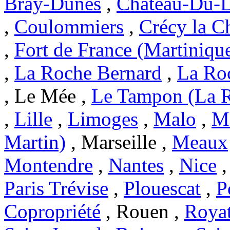
Bray-Dunes
,
Chateau-Du-L
,
Coulommiers
,
Crécy la C
,
Fort de France (Martiniqu
,
La Roche Bernard
,
La Ro
, Le Mée ,
Le Tampon (La 
,
Lille
,
Limoges
,
Malo
,
Ma
Martin)
, Marseille ,
Meaux
Montendre
,
Nantes
,
Nice
Paris Trévise
,
Plouescat
,
P
Copropriété
, Rouen ,
Roya