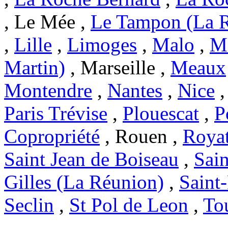
, Le Mée ,
Le Tampon (La 
,
Lille
,
Limoges
,
Malo
,
Ma
Martin)
, Marseille ,
Meaux
Montendre
,
Nantes
,
Nice
Paris Trévise
,
Plouescat
,
P
Copropriété
, Rouen ,
Roya
Saint Jean de Boiseau
,
Sai
Gilles (La Réunion)
,
Saint
Seclin
,
St Pol de Leon
,
To