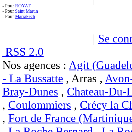
- Pour
ROYAT
- Pour
Saint Martin
- Pour
Marrakech
|
Se con
RSS 2.0
Nos agences :
Agit (Guadel
- La Bussatte
, Arras ,
Avon-
Bray-Dunes
,
Chateau-Du-L
,
Coulommiers
,
Crécy la C
,
Fort de France (Martiniqu
,
La Roche Bernard
,
La Ro