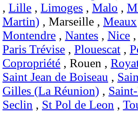
,
Lille
,
Limoges
,
Malo
,
Ma
Martin)
, Marseille ,
Meaux
Montendre
,
Nantes
,
Nice
Paris Trévise
,
Plouescat
,
P
Copropriété
, Rouen ,
Roya
Saint Jean de Boiseau
,
Sai
Gilles (La Réunion)
,
Saint
Seclin
,
St Pol de Leon
,
To