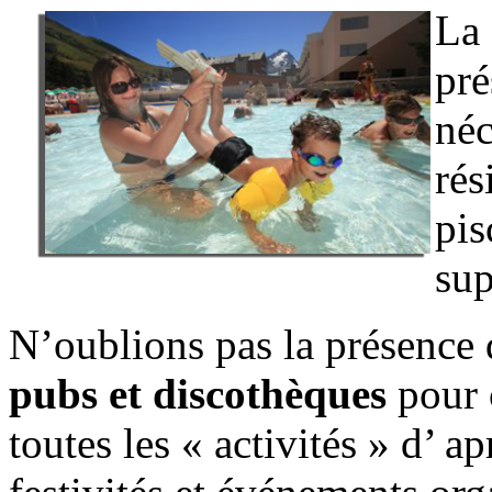
La 
pré
néc
rés
pis
sup
N’oublions pas la présence
pubs et discothèques
pour c
toutes les « activités » d’ a