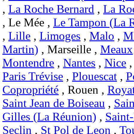
,
La Roche Bernard
,
La Ro
, Le Mée ,
Le Tampon (La 
,
Lille
,
Limoges
,
Malo
,
Ma
Martin)
, Marseille ,
Meaux
Montendre
,
Nantes
,
Nice
Paris Trévise
,
Plouescat
,
P
Copropriété
, Rouen ,
Roya
Saint Jean de Boiseau
,
Sai
Gilles (La Réunion)
,
Saint
Seclin
,
St Pol de Leon
,
To