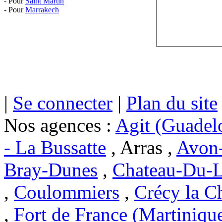
- Pour
Saint Martin
- Pour
Marrakech
|
Se connecter
|
Plan du site
Nos agences :
Agit (Guadel
- La Bussatte
, Arras ,
Avon-
Bray-Dunes
,
Chateau-Du-L
,
Coulommiers
,
Crécy la C
,
Fort de France (Martiniqu