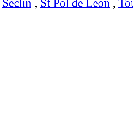
Seclin
,
St Pol de Leon
,
To