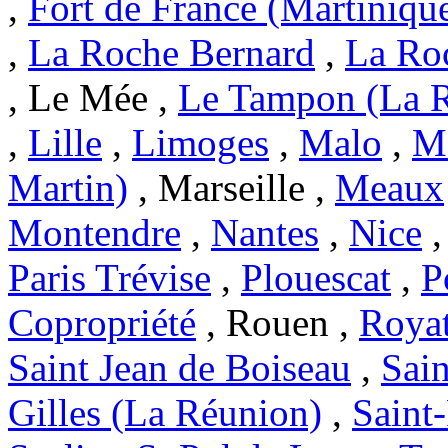
,
Fort de France (Martiniqu
,
La Roche Bernard
,
La Ro
, Le Mée ,
Le Tampon (La 
,
Lille
,
Limoges
,
Malo
,
Ma
Martin)
, Marseille ,
Meaux
Montendre
,
Nantes
,
Nice
Paris Trévise
,
Plouescat
,
P
Copropriété
, Rouen ,
Roya
Saint Jean de Boiseau
,
Sai
Gilles (La Réunion)
,
Saint