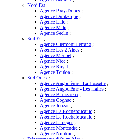
Nord Est
;
Agence Bray-Dunes
;
Agence Dunkerque
;
Agence Lille
;
Agence Malo
;
Agence Seclin
;
Sud Est
;
Agence Clermont-Ferrand
;
Agence Les 2 Alpes
;
Agence Méribel
;
Agence Nice
;
Agence Royat
;
Agence Toulon
;
Sud Ouest
;
Agence Angoulême - La Bussatte
;
Agence Angoulême - Les Halles
;
Agence Barbezieux
;
Agence Cognac
;
Agence Jonzac
;
Agence La Rochefoucauld
;
Agence La Rochefoucauld
;
Agence Limoges
;
Agence Montendre
;
Agence Nontron
;