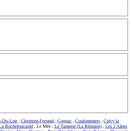
u-Du-Loir
,
Clermont-Ferrand
,
Cognac
,
Coulommiers
,
Crécy la
La Rochefoucauld
, Le Mée ,
Le Tampon (La Réunion)
,
Les 2 Alpes