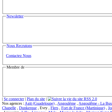
Newsletter
Nous Recrutons
Contactez Nous
Membre de
|
Se connecter
|
Plan du site
|
RSS 2.0
Nos agences :
Agit (Guadeloupe)
,
Angoulème
,
Angoulême - La Buss
Chapelle
,
Dunkerque
, Evry ,
Flers
,
Fort de France (Martinique)
,
Jo