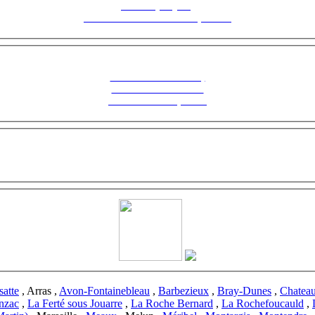
Fontenoy Séjour,
Le Saisonnier en toute tranquillité !
Suivez notre actualité,
inscrivez-vous à notre
Newsletter ! Cliquez ici
atte
, Arras ,
Avon-Fontainebleau
,
Barbezieux
,
Bray-Dunes
,
Chatea
nzac
,
La Ferté sous Jouarre
,
La Roche Bernard
,
La Rochefoucauld
,