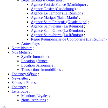
Départements d’Outre Mer
;
Agence Fort de France (Martinique)
;
Agence Gosier (Guadeloupe)
;
Agence Le Tampon (La Réunion)
;
Agence Marigot (Saint-Martin)
;
Agence Saint François (Guadeloupe)
;
Agence Saint-Denis (La Réunion)
;
Agence Saint-Gilles (La Réunion)
;
Agence Saint-Pierre (La Réunion)
;
Régie Réunionnaise de Copropriété (La Réunion)
Autres Pays
;
Notre histoire
;
Nos Métiers
;
Syndic Immobilier
;
Location gérance
;
Location Saisonnière
;
Transactions immobilières
;
Fontenoy Séjour
;
Newsletter
;
Salons et Foires
;
Fontenoy
;
Le Groupe
;
Mentions Légales
;
Nous Recrutons
;