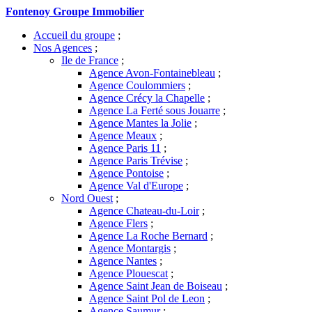
Fontenoy Groupe Immobilier
Accueil du groupe
;
Nos Agences
;
Ile de France
;
Agence Avon-Fontainebleau
;
Agence Coulommiers
;
Agence Crécy la Chapelle
;
Agence La Ferté sous Jouarre
;
Agence Mantes la Jolie
;
Agence Meaux
;
Agence Paris 11
;
Agence Paris Trévise
;
Agence Pontoise
;
Agence Val d'Europe
;
Nord Ouest
;
Agence Chateau-du-Loir
;
Agence Flers
;
Agence La Roche Bernard
;
Agence Montargis
;
Agence Nantes
;
Agence Plouescat
;
Agence Saint Jean de Boiseau
;
Agence Saint Pol de Leon
;
Agence Saumur
;